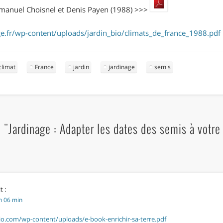
mmanuel Choisnel et Denis Payen (1988) >>>
ge.fr/wp-content/uploads/jardin_bio/climats_de_france_1988.pdf
climat
France
jardin
jardinage
semis
"Jardinage : Adapter les dates des semis à votre 
t :
h 06 min
io.com/wp-content/uploads/e-book-enrichir-sa-terre.pdf