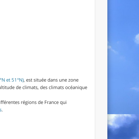
2°N et 51°N)
, est située dans une zone
ltitude de climats, des climats océanique
.
ifférentes régions de France qui
s
.