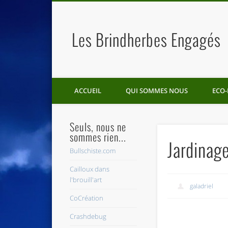
Les Brindherbes Engagés
ACCUEIL
QUI SOMMES NOUS
ECO-
Seuls, nous ne
sommes rien...
Jardinage
Bullschiste.com
Cailloux dans
l'brouill'art
galadriel
CoCréation
Crashdebug