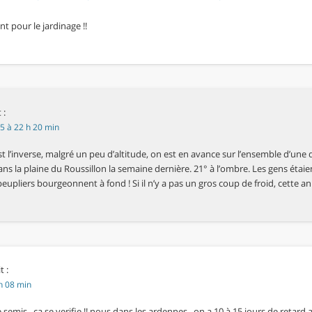
nt pour le jardinage !!
 :
15 à 22 h 20 min
’est l’inverse, malgré un peu d’altitude, on est en avance sur l’ensemble d’une d
s la plaine du Roussillon la semaine dernière. 21° à l’ombre. Les gens étaient
 peupliers bourgeonnent à fond ! Si il n’y a pas un gros coup de froid, cette an
t :
h 08 min
semis , ça se verifie !! nous dans les ardennes , on a 10 à 15 jours de retard a