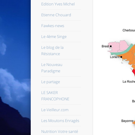
Edition Yves Michel
Etienne Chouard
Fawkes-news
Le 4ème Singe
Le blog de la
Résistance
Le Nouveau
Paradigme
Le partage
LE SAKER
FRANCOPHONE
Le-Veilleur.com
Les Moutons Enragés
Nutrition Votre santé