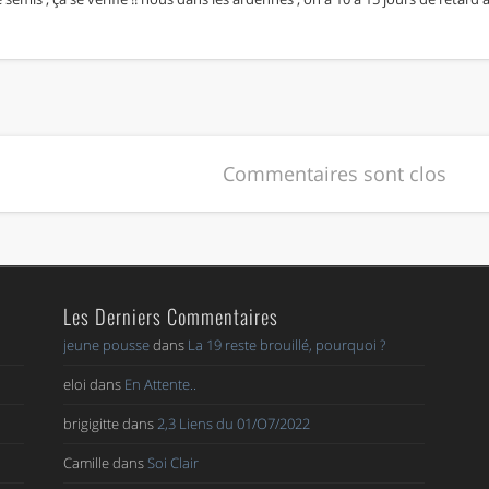
Commentaires sont clos
Les Derniers Commentaires
jeune pousse
dans
La 19 reste brouillé, pourquoi ?
eloi
dans
En Attente..
brigigitte
dans
2,3 Liens du 01/O7/2022
Camille
dans
Soi Clair