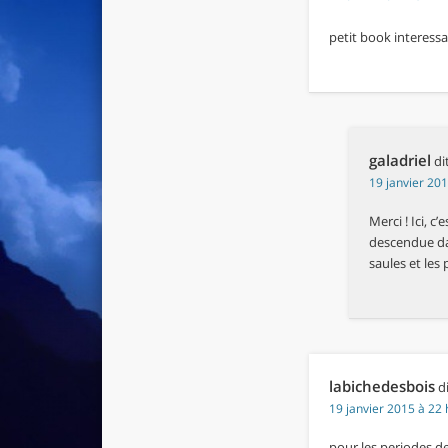
petit book interessa
galadriel
dit
19 janvier 20
Merci ! Ici, c
descendue dan
saules et les
labichedesbois
di
19 janvier 2015 à 22 
pour les periodes de 